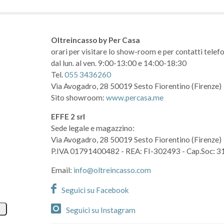
Oltreincasso by Per Casa
orari per visitare lo show-room
e per contatti telefo
dal lun. al ven. 9:00-13:00 e 14:00-18:30
Tel.
055 3436260
Via Avogadro, 28
50019 Sesto Fiorentino (Firenze)
Sito showroom:
www.percasa.me
EFFE 2 srl
Sede legale e magazzino:
Via Avogadro, 28
50019 Sesto Fiorentino (Firenze)
P.IVA 01791400482
- REA: FI-302493
- Cap.Soc: 3
Email:
info@oltreincasso.com
Seguici su Facebook
Seguici su Instagram